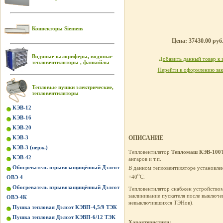
Конвекторы Siemens
Цена: 37430.00 руб
Водяные калориферы, водяные
Добавить данный товар к 
тепловентиляторы , фанкойлы
Перейти к оформлению зак
Тепловые пушки электрические,
тепловентиляторы
КЭВ-12
КЭВ-16
КЭВ-20
КЭВ-3
ОПИСАНИЕ
КЭВ-3 (нерж.)
Тепловентилятор
Тепломаш КЭВ-100
КЭВ-42
ангаров и т.п.
Обогреватель взрывозащищённый Дэлсот
В данном тепловентиляторе установле
о
+40
C.
ОВЭ-4
Обогреватель взрывозащищённый Дэлсот
Тепловентилятор снабжен устройством 
заклинивание пускателя после выключе
ОВЭ-4К
невыключившихся ТЭНов).
Пушка тепловая Дэлсот КЭВП-4,5/9 ТЭК
Пушка тепловая Дэлсот КЭВП-6/12 ТЭК
Характеристики: