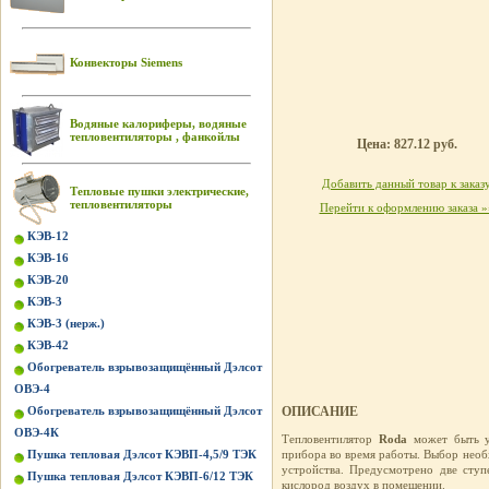
Конвекторы Siemens
Водяные калориферы, водяные
тепловентиляторы , фанкойлы
Цена: 827.12 руб.
Добавить данный товар к заказ
Тепловые пушки электрические,
тепловентиляторы
Перейти к оформлению заказа »
КЭВ-12
КЭВ-16
КЭВ-20
КЭВ-3
КЭВ-3 (нерж.)
КЭВ-42
Обогреватель взрывозащищённый Дэлсот
ОВЭ-4
Обогреватель взрывозащищённый Дэлсот
ОПИСАНИЕ
ОВЭ-4К
Тепловентилятор
Roda
может быть ус
Пушка тепловая Дэлсот КЭВП-4,5/9 ТЭК
прибора во время работы. Выбор нео
устройства. Предусмотрено две ступ
Пушка тепловая Дэлсот КЭВП-6/12 ТЭК
кислород воздух в помещении.