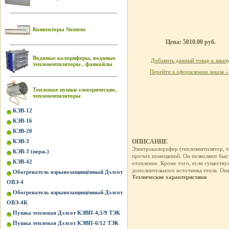
Конвекторы Siemens
Цена: 5010.00 руб.
Водяные калориферы, водяные
Добавить данный товар к заказ
тепловентиляторы , фанкойлы
Перейти к оформлению заказа »
Тепловые пушки электрические,
тепловентиляторы
КЭВ-12
КЭВ-16
КЭВ-20
КЭВ-3
ОПИСАНИЕ
Электрокалорифер (тепловентилятор, 
КЭВ-3 (нерж.)
прочих помещений. Он позволяют быст
КЭВ-42
отопление. Кроме того, если существу
дополнительного источника тепла. Он
Обогреватель взрывозащищённый Дэлсот
Технические характеристики
ОВЭ-4
Обогреватель взрывозащищённый Дэлсот
ОВЭ-4К
Пушка тепловая Дэлсот КЭВП-4,5/9 ТЭК
Пушка тепловая Дэлсот КЭВП-6/12 ТЭК