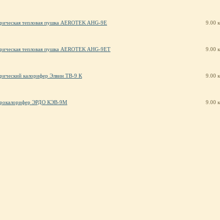
трическая тепловая пушка AEROTEK AHG-9E
9.00 
трическая тепловая пушка AEROTEK AHG-9ET
9.00 
рический калорифер Элвин ТВ-9 К
9.00 
трокалорифер ЭРДО КЭВ-9М
9.00 