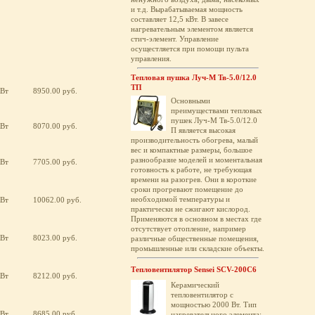
и т.д. Вырабатываемая мощность
составляет 12,5 кВт. В завесе
нагревательным элементом является
стич-элемент. Управление
осущестляется при помощи пульта
управления.
Тепловая пушка Луч-М Тв-5.0/12.0
ТП
кВт
8950.00 руб.
Основными
преимуществами тепловых
пушек Луч-М Тв-5.0/12.0
кВт
8070.00 руб.
П является высокая
производительность обогрева, малый
вес и компактные размеры, большое
разнообразие моделей и моментальная
кВт
7705.00 руб.
готовность к работе, не требующая
времени на разогрев. Они в короткие
сроки прогревают помещение до
необходимой температуры и
кВт
10062.00 руб.
практически не сжигают кислород.
Применяются в основном в местах где
отсутствует отопление, например
кВт
8023.00 руб.
различные общественные помещения,
промышленные или складские объекты.
Тепловентилятор Sensei SCV-200C6
кВт
8212.00 руб.
Керамический
тепловентилятор с
мощностью 2000 Вт. Тип
кВт
8685.00 руб.
нагревательного элемента: