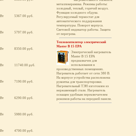
металлокерамика. Режимы работы:
холодный, теплый, горячий воздух.
Функция холодного обдува.
кВт
5367.00 руб.
Регулируемый термостат для
автоматического поддержания
температуры. Поворот корпуса.
Световой индикатор работы. Защита
кВт
5797.00 руб.
от перегрева.
Тепловентилятор электрический
Master B 15 EPA
кВт
8350.00 руб.
Электрический нагреватель
Master B 15 EPA
предназначен для
использования в
кВт
11740.00 руб.
производственных помещениях.
Нагреватель работает от сети 380 В.
На корпусе устройства расположена
кВт
7190.00 руб.
рукоятка для транспортировки.
Нагревательный ТЭН изготовлен из
нержавеющей стали. Нагреватель
оснащен удобным переключателем
кВт
6290.00 руб.
режимов работы на передней панели.
кВт
5980.00 руб.
кВт
4700.00 руб.