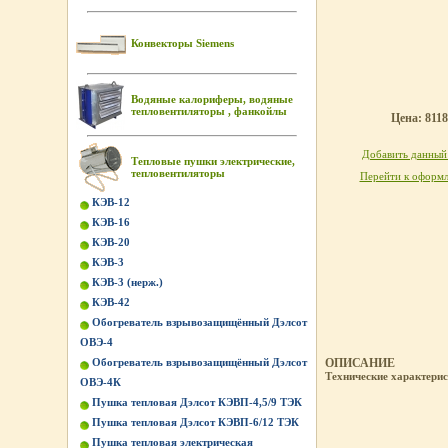
Конвекторы Siemens
Водяные калориферы, водяные
тепловентиляторы , фанкойлы
Цена: 8118
Добавить данный 
Тепловые пушки электрические,
тепловентиляторы
Перейти к оформл
КЭВ-12
КЭВ-16
КЭВ-20
КЭВ-3
КЭВ-3 (нерж.)
КЭВ-42
Обогреватель взрывозащищённый Дэлсот
ОВЭ-4
Обогреватель взрывозащищённый Дэлсот
ОПИСАНИЕ
Технические характери
ОВЭ-4К
Пушка тепловая Дэлсот КЭВП-4,5/9 ТЭК
Пушка тепловая Дэлсот КЭВП-6/12 ТЭК
Пушка тепловая электрическая