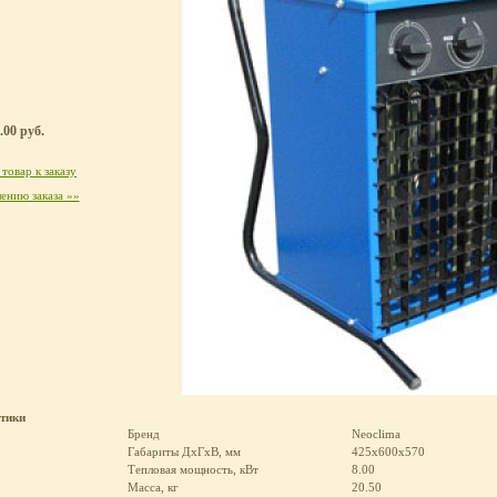
.00 руб.
товар к заказу
ению заказа »»
стики
Бренд
Neoclima
Габариты ДхГхВ, мм
425х600х570
Тепловая мощность, кВт
8.00
Масса, кг
20.50