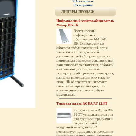
Забыл пароль
Регистрация
ЛИДЕРЫ ПРОДАЖ
Инфракрасный электрообогреватель
Макар ИК-1К
Электрический
инфракрасный
обогреватель МАКАР
ИК-1К подходит для
обогрева любых помещений, в том
числе жилых. Электрический
длинноволновый обогреватель может
применяться в качестве основного или
дополнительного отопления, работать
в экономном режиме, снижая
температуру обогрева в ночное время,
или когда в помещении отсутствуют
люди. ИК обогреватели нагревают
помещение гораздо быстрее, чем
конвекторные и готовы к работе
моментально.
Тепловая завеса RODA RT-12.5T
Тепловая завеса RODA RT-
12.5T устанавливается она
над дверными проемами и
создает мощный
воздушный заслон, который
препятствует попаданию в помещение
ненужного воздуха, дыма, насекомых