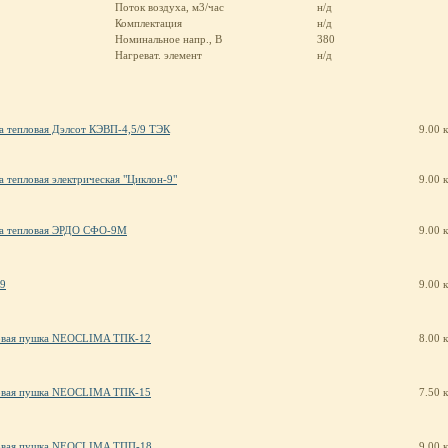
Поток воздуха, м3/час
н/д
Комплектация
н/д
Номинальное напр., В
380
Нагреват. элемент
н/д
 тепловая Дэлсот КЭВП-4,5/9 ТЭК
9.00 
 тепловая электрическая "Циклон-9"
9.00 
а тепловая ЭРДО СФО-9М
9.00 
9
9.00 
овая пушка NEOCLIMA ТПК-12
8.00 
овая пушка NEOCLIMA ТПК-15
7.50 
овая пушка NEOCLIMA ТПП-18
9.00 