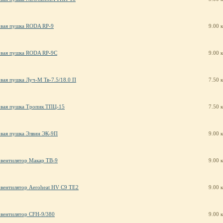
овая пушка RODA RP-9
9.00 
овая пушка RODA RP-9C
9.00 
вая пушка Луч-М Тв-7.5/18.0 П
7.50 
овая пушка Тропик ТПЦ-15
7.50 
вая пушка Элвин ЭК-9П
9.00 
вентилятор Макар ТВ-9
9.00 
вентилятор Aeroheat HV C9 TE2
9.00 
вентилятор CFH-9/380
9.00 