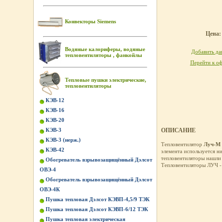
Конвекторы Siemens
Цена: 
Водяные калориферы, водяные
Добавить дан
тепловентиляторы , фанкойлы
Перейти к оф
Тепловые пушки электрические,
тепловентиляторы
КЭВ-12
КЭВ-16
КЭВ-20
КЭВ-3
ОПИСАНИЕ
КЭВ-3 (нерж.)
Тепловентилятор
Луч-М 
КЭВ-42
элемента используется н
тепловентиляторы нашли
Обогреватель взрывозащищённый Дэлсот
Тепловентиляторы ЛУЧ - 
ОВЭ-4
Обогреватель взрывозащищённый Дэлсот
ОВЭ-4К
Пушка тепловая Дэлсот КЭВП-4,5/9 ТЭК
Пушка тепловая Дэлсот КЭВП-6/12 ТЭК
Пушка тепловая электрическая