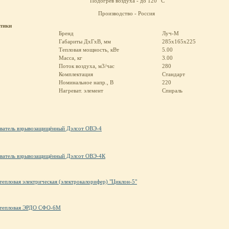
Подогрев воздуха - до 120
С
Производство - Россия
стики
Бренд
Луч-М
Габариты ДхГхВ, мм
285x165x225
Тепловая мощность, кВт
5.00
Масса, кг
3.00
Поток воздуха, м3/час
280
Комплектация
Стандарт
Номинальное напр., В
220
Нагреват. элемент
Спираль
ватель взрывозащищённый Дэлсот ОВЭ-4
ватель взрывозащищённый Дэлсот ОВЭ-4К
тепловая электрическая (электрокалорифер) "Циклон-5"
тепловая ЭРДО СФО-6М