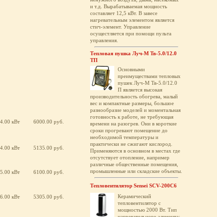
и т.д. Вырабатываемая мощность
составляет 12,5 кВт. В завесе
нагревательным элементом является
стич-элемент. Управление
осущестляется при помощи пульта
управления.
Тепловая пушка Луч-М Тв-5.0/12.0
ТП
Основными
преимуществами тепловых
пушек Луч-М Тв-5.0/12.0
П является высокая
производительность обогрева, малый
вес и компактные размеры, большое
разнообразие моделей и моментальная
готовность к работе, не требующая
4.00 кВт
6000.00 руб.
времени на разогрев. Они в короткие
сроки прогревают помещение до
необходимой температуры и
практически не сжигают кислород.
4.00 кВт
5135.00 руб.
Применяются в основном в местах где
отсутствует отопление, например
различные общественные помещения,
промышленные или складские объекты.
5.00 кВт
6100.00 руб.
Тепловентилятор Sensei SCV-200C6
Керамический
6.00 кВт
5305.00 руб.
тепловентилятор с
мощностью 2000 Вт. Тип
нагревательного элемента: