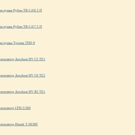
ая пушка Рубин ТВ-5.0/6.5 П
ая пушка Рубин ТВ-5.0/7.5 П
ая пушка Тропик ТПЦ-9
ентилятор Aeroheat HV C5 TE1
ентилятор Aeroheat HV C6 TE2
ентилятор Aeroheat HV R5 TE1
ентилятор CFH-5/380
ентилятор Hintek Т-06380