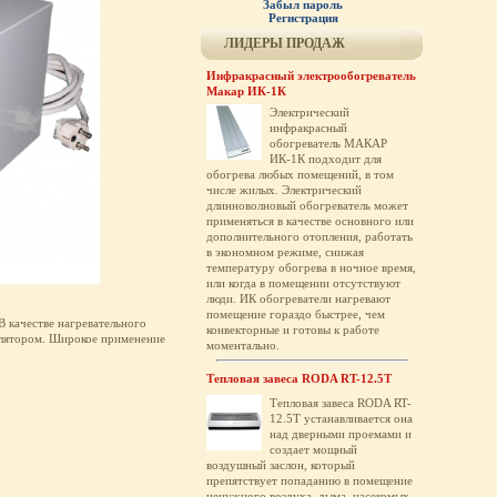
Забыл пароль
Регистрация
ЛИДЕРЫ ПРОДАЖ
Инфракрасный электрообогреватель
Макар ИК-1К
Электрический
инфракрасный
обогреватель МАКАР
ИК-1К подходит для
обогрева любых помещений, в том
числе жилых. Электрический
длинноволновый обогреватель может
применяться в качестве основного или
дополнительного отопления, работать
в экономном режиме, снижая
температуру обогрева в ночное время,
или когда в помещении отсутствуют
люди. ИК обогреватели нагревают
помещение гораздо быстрее, чем
В качестве нагревательного
конвекторные и готовы к работе
тилятором. Широкое применение
моментально.
Тепловая завеса RODA RT-12.5T
Тепловая завеса RODA RT-
12.5T устанавливается она
над дверными проемами и
создает мощный
воздушный заслон, который
препятствует попаданию в помещение
ненужного воздуха, дыма, насекомых