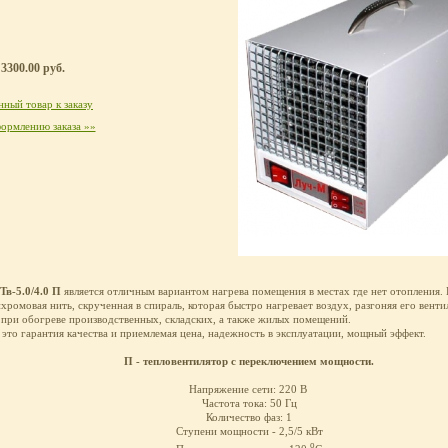
3300.00 руб.
ный товар к заказу
ормлению заказа »»
Тв-5.0/4.0 П
является отличным вариантом нагрева помещения в местах где нет отопления. 
ихромовая нить, скрученная в спираль, которая быстро нагревает воздух, разгоняя его вен
 при обогреве производственных, складских, а также жилых помещений.
это гарантия качества и приемлемая цена, надежность в эксплуатации, мощный эффект.
П - тепловентилятор с переключением мощности.
Напряжение сети: 220 В
Частота тока: 50 Гц
Количество фаз: 1
Ступени мощности - 2,5/5 кВт
о