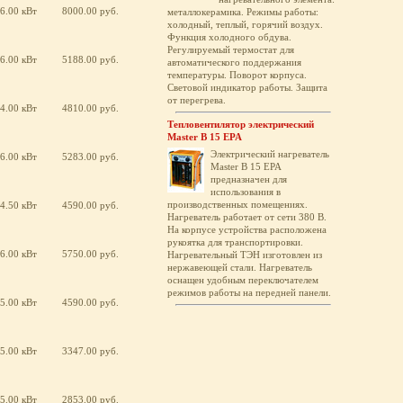
6.00 кВт
8000.00 руб.
металлокерамика. Режимы работы:
холодный, теплый, горячий воздух.
Функция холодного обдува.
Регулируемый термостат для
6.00 кВт
5188.00 руб.
автоматического поддержания
температуры. Поворот корпуса.
Световой индикатор работы. Защита
от перегрева.
4.00 кВт
4810.00 руб.
Тепловентилятор электрический
Master B 15 EPA
Электрический нагреватель
6.00 кВт
5283.00 руб.
Master B 15 EPA
предназначен для
использования в
производственных помещениях.
4.50 кВт
4590.00 руб.
Нагреватель работает от сети 380 В.
На корпусе устройства расположена
рукоятка для транспортировки.
6.00 кВт
5750.00 руб.
Нагревательный ТЭН изготовлен из
нержавеющей стали. Нагреватель
оснащен удобным переключателем
режимов работы на передней панели.
5.00 кВт
4590.00 руб.
5.00 кВт
3347.00 руб.
5.00 кВт
2853.00 руб.