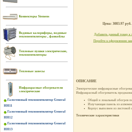
Конвекторы Siemens
Цена: 3083.97 руб.
Водяные калориферы, водяные
Добавить данный товар к 
тепловентиляторы , фанкойлы
Перейти к оформлению зак
Тепловые пушки электрические,
тепловентиляторы
Тепловые завесы
ОПИСАНИЕ
Инфракрасные обогреватели
Электрические инфракрасные обогрева
электрические
Инфракрасный обогреватель предназна
Галогеновый тепловентилятор General
Общий и локальный обогрев п
Излучающая панель из аллюмин
HH11
Корпус выполнен из листовой
Галогеновый тепловентилятор General
Технические характеристики
HH12
Галогеновый тепловентилятор General
HH13