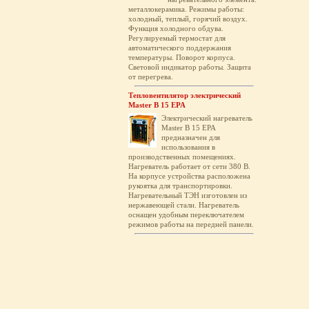
металлокерамика. Режимы работы:
холодный, теплый, горячий воздух.
Функция холодного обдува.
Регулируемый термостат для
автоматического поддержания
температуры. Поворот корпуса.
Световой индикатор работы. Защита
от перегрева.
Тепловентилятор электрический
Master B 15 EPA
Электрический нагреватель
Master B 15 EPA
предназначен для
использования в
производственных помещениях.
Нагреватель работает от сети 380 В.
На корпусе устройства расположена
рукоятка для транспортировки.
Нагревательный ТЭН изготовлен из
нержавеющей стали. Нагреватель
оснащен удобным переключателем
режимов работы на передней панели.