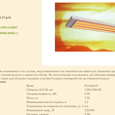
.15 руб.
товар к заказу
ению заказа »»
ли незаменимы в тех случаях, когда невозможно или экономически невыгодно применять т
нагрева воздуха в замкнутом объёме. Их целесообразно использовать для обогрева помещ
а также для обогрева отдельных участков больших помещений или на открытом воздухе.
стики
Бренд
Energotech
Габариты ДхГхВ, мм
1360х300х80
Тепловая мощность, кВт
3.00
Масса, кг
7.00
Минимальная высота подвеса, м
3,3
Температура на поверхности излучения, гр. С
н/д
Номинальное напр., В
220/380
Нагреват. элемент
ТЭН