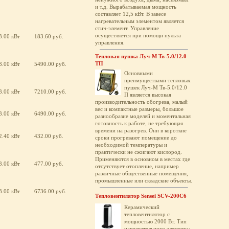
и т.д. Вырабатываемая мощность
составляет 12,5 кВт. В завесе
нагревательным элементом является
стич-элемент. Управление
осущестляется при помощи пульта
3.00 кВт
183.60 руб.
управления.
Тепловая пушка Луч-М Тв-5.0/12.0
ТП
3.00 кВт
5490.00 руб.
Основными
преимуществами тепловых
пушек Луч-М Тв-5.0/12.0
3.00 кВт
7210.00 руб.
П является высокая
производительность обогрева, малый
вес и компактные размеры, большое
3.00 кВт
6490.00 руб.
разнообразие моделей и моментальная
готовность к работе, не требующая
времени на разогрев. Они в короткие
2.40 кВт
432.00 руб.
сроки прогревают помещение до
необходимой температуры и
практически не сжигают кислород.
Применяются в основном в местах где
3.00 кВт
477.00 руб.
отсутствует отопление, например
различные общественные помещения,
промышленные или складские объекты.
3.00 кВт
6736.00 руб.
Тепловентилятор Sensei SCV-200C6
Керамический
тепловентилятор с
мощностью 2000 Вт. Тип
нагревательного элемента: