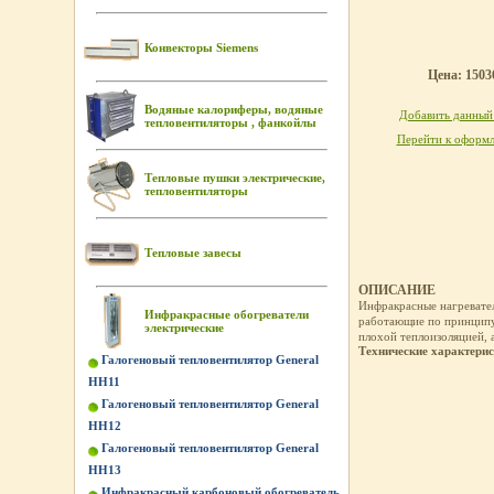
Конвекторы Siemens
Цена: 15036
Водяные калориферы, водяные
Добавить данный 
тепловентиляторы , фанкойлы
Перейти к оформл
Тепловые пушки электрические,
тепловентиляторы
Тепловые завесы
ОПИСАНИЕ
Инфракрасные нагревате
Инфракрасные обогреватели
работающие по принципу 
электрические
плохой теплоизоляцией, 
Технические характери
Галогеновый тепловентилятор General
HH11
Галогеновый тепловентилятор General
HH12
Галогеновый тепловентилятор General
HH13
Инфракрасный карбоновый обогреватель