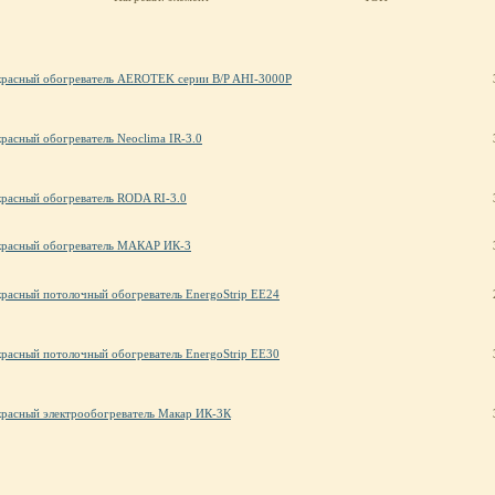
расный обогреватель AEROTEK серии B/P AHI-3000P
расный обогреватель Neoclima IR-3.0
расный обогреватель RODA RI-3.0
расный обогреватель МАКАР ИК-3
расный потолочный обогреватель EnergoStrip EE24
расный потолочный обогреватель EnergoStrip EE30
расный электрообогреватель Макар ИК-3К