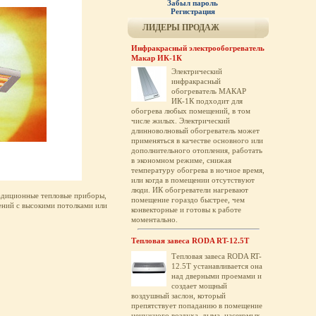
Забыл пароль
Регистрация
ЛИДЕРЫ ПРОДАЖ
Инфракрасный электрообогреватель
Макар ИК-1К
Электрический
инфракрасный
обогреватель МАКАР
ИК-1К подходит для
обогрева любых помещений, в том
числе жилых. Электрический
длинноволновый обогреватель может
применяться в качестве основного или
дополнительного отопления, работать
в экономном режиме, снижая
температуру обогрева в ночное время,
или когда в помещении отсутствуют
люди. ИК обогреватели нагревают
радиционные тепловые приборы,
помещение гораздо быстрее, чем
ений с высокими потолками или
конвекторные и готовы к работе
моментально.
Тепловая завеса RODA RT-12.5T
Тепловая завеса RODA RT-
12.5T устанавливается она
над дверными проемами и
создает мощный
воздушный заслон, который
препятствует попаданию в помещение
ненужного воздуха, дыма, насекомых