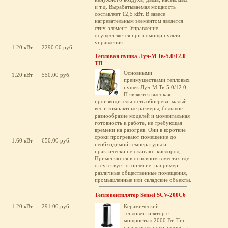
и т.д. Вырабатываемая мощность
составляет 12,5 кВт. В завесе
нагревательным элементом является
стич-элемент. Управление
осущестляется при помощи пульта
управления.
1.20 кВт
2290.00 руб.
Тепловая пушка Луч-М Тв-5.0/12.0
ТП
Основными
1.20 кВт
550.00 руб.
преимуществами тепловых
пушек Луч-М Тв-5.0/12.0
П является высокая
производительность обогрева, малый
вес и компактные размеры, большое
разнообразие моделей и моментальная
готовность к работе, не требующая
времени на разогрев. Они в короткие
сроки прогревают помещение до
1.60 кВт
650.00 руб.
необходимой температуры и
практически не сжигают кислород.
Применяются в основном в местах где
отсутствует отопление, например
различные общественные помещения,
промышленные или складские объекты.
Тепловентилятор Sensei SCV-200C6
1.20 кВт
291.00 руб.
Керамический
тепловентилятор с
мощностью 2000 Вт. Тип
нагревательного элемента: