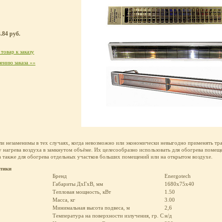
.84 руб.
товар к заказу
ению заказа »»
ли незаменимы в тех случаях, когда невозможно или экономически невыгодно применять т
нагрева воздуха в замкнутом объёме. Их целесообразно использовать для обогрева помещ
а также для обогрева отдельных участков больших помещений или на открытом воздухе.
стики
Бренд
Energotech
Габариты ДхГхВ, мм
1680х75х40
Тепловая мощность, кВт
1.50
Масса, кг
3.00
Минимальная высота подвеса, м
2,6
Температура на поверхности излучения, гр. С
н/д