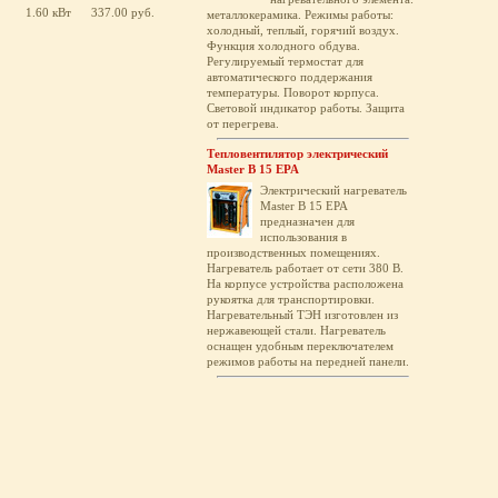
1.60 кВт
337.00 руб.
металлокерамика. Режимы работы:
холодный, теплый, горячий воздух.
Функция холодного обдува.
Регулируемый термостат для
автоматического поддержания
температуры. Поворот корпуса.
Световой индикатор работы. Защита
от перегрева.
Тепловентилятор электрический
Master B 15 EPA
Электрический нагреватель
Master B 15 EPA
предназначен для
использования в
производственных помещениях.
Нагреватель работает от сети 380 В.
На корпусе устройства расположена
рукоятка для транспортировки.
Нагревательный ТЭН изготовлен из
нержавеющей стали. Нагреватель
оснащен удобным переключателем
режимов работы на передней панели.