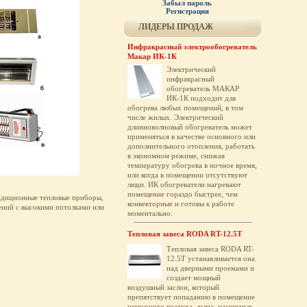
Забыл пароль
Регистрация
ЛИДЕРЫ ПРОДАЖ
Инфракрасный электрообогреватель
Макар ИК-1К
Электрический
инфракрасный
обогреватель МАКАР
ИК-1К подходит для
обогрева любых помещений, в том
числе жилых. Электрический
длинноволновый обогреватель может
применяться в качестве основного или
дополнительного отопления, работать
в экономном режиме, снижая
температуру обогрева в ночное время,
или когда в помещении отсутствуют
люди. ИК обогреватели нагревают
помещение гораздо быстрее, чем
радиционные тепловые приборы,
конвекторные и готовы к работе
ений с высокими потолками или
моментально.
Тепловая завеса RODA RT-12.5T
Тепловая завеса RODA RT-
12.5T устанавливается она
над дверными проемами и
создает мощный
воздушный заслон, который
препятствует попаданию в помещение
ненужного воздуха, дыма, насекомых