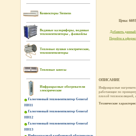
Конвекторы Siemens
Цена: 6693
Водяные калориферы, водяные
Добавить данный 
тепловентиляторы , фанкойлы
Перейти к оформл
Тепловые пушки электрические,
тепловентиляторы
Тепловые завесы
ОПИСАНИЕ
Инфракрасные обогреватели
Инфракрасные нагревате
электрические
работающие по принципу 
плохой теплоизоляцией, 
Галогеновый тепловентилятор General
Технические характери
HH11
Галогеновый тепловентилятор General
HH12
Галогеновый тепловентилятор General
HH13
Инфракрасный карбоновый обогреватель