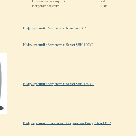
Номинальное напр., В
220
Нагреват. элемент
ТЭН
Инфракрасный обогреватель Neoclima IR-1.0
Инфракрасный обогреватель Sensei SHH-120Y2
Инфракрасный обогреватель Sensei SHH-160Y2
Инфракрасный потолочный обогреватель EnergoStrip EE12